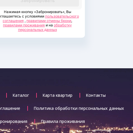
Забронировать
Нажимая кнопку «Забронировать», Вы
глашаетесь с условиями
пользовательского
соглашения
,
правилами отмены брони
,
правилами проживания
и на
обработку
персональных данных
Каталог
Карта квартир
Контакты
оглашение
Политика обработки персональных данных
бронирования
Правила проживания