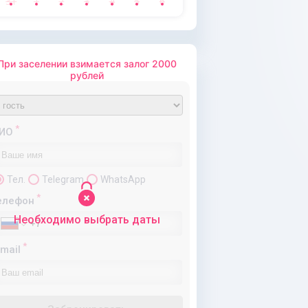
31
1
2
3
4
5
6
При заселении взимается залог 2000
рублей
Предоплата
Полная оплата
*
ИО
Тел.
Telegram
WhatsApp
*
елефон
Необходимо выбрать даты
*
-mail